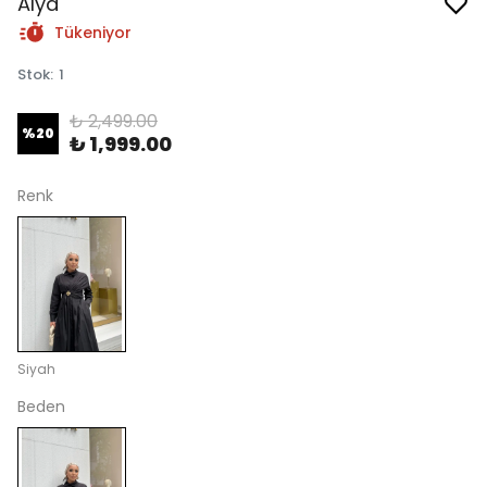
Alya
Tükeniyor
Stok
:
1
₺ 2,499.00
%
20
₺ 1,999.00
Renk
Siyah
Beden