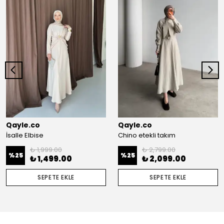
Qayle.co
Qayle.co
İsalle Elbise
Chino etekli takım
₺ 1,999.00
₺ 2,799.00
%
25
%
25
₺ 1,499.00
₺ 2,099.00
SEPETE EKLE
SEPETE EKLE