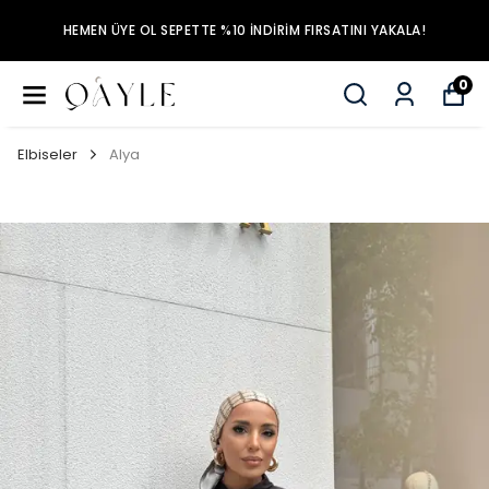
HEMEN ÜYE OL SEPETTE %10 İNDİRİM FIRSATINI YAKALA!
0
Elbiseler
Alya