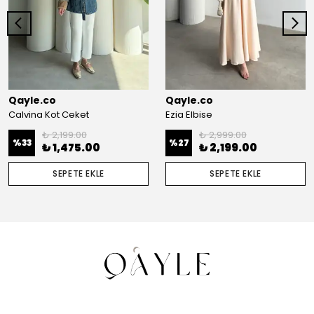
Qayle.co
Qayle.co
Calvina Kot Ceket
Ezia Elbise
₺ 2,199.00
₺ 2,999.00
%
33
%
27
₺ 1,475.00
₺ 2,199.00
SEPETE EKLE
SEPETE EKLE