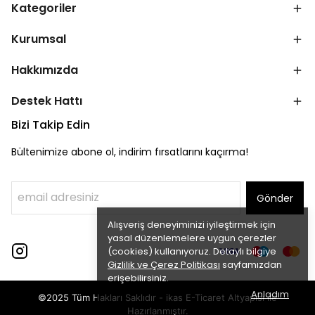
Kategoriler
Kurumsal
Hakkımızda
Destek Hattı
Bizi Takip Edin
Bültenimize abone ol, indirim fırsatlarını kaçırma!
Gönder
Alışveriş deneyiminizi iyileştirmek için
yasal düzenlemelere uygun çerezler
(cookies) kullanıyoruz. Detaylı bilgiye
Gizlilik ve Çerez Politikası
sayfamızdan
erişebilirsiniz.
Anladım
©2025 Tüm Hakları Saklıdır - ikas E-Ticaret
Altyapısı ile
Hazırlanmıştır.