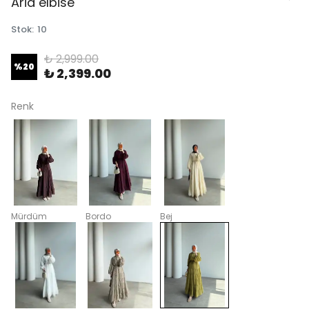
Aria elbise
Stok
:
10
₺ 2,999.00
%
20
₺ 2,399.00
Renk
Mürdüm
Bordo
Bej