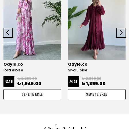
Qayle.co
Qayle.co
lora elbise
Siya Elbise
₺ 2,299.00
₺ 2,399.00
%
15
%
21
₺ 1,949.00
₺ 1,899.00
SEPETE EKLE
SEPETE EKLE