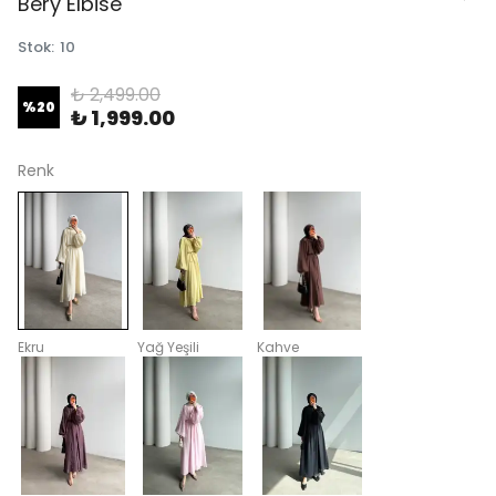
Bery Elbise
Stok
:
10
₺ 2,499.00
%
20
₺ 1,999.00
Renk
Ekru
Yağ Yeşili
Kahve