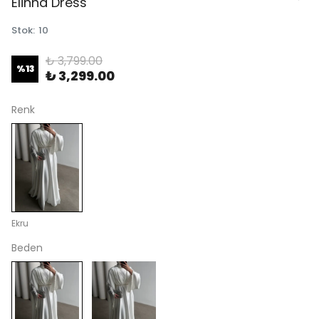
Elinna Dress
Stok
:
10
₺ 3,799.00
%
13
₺ 3,299.00
Renk
Ekru
Beden