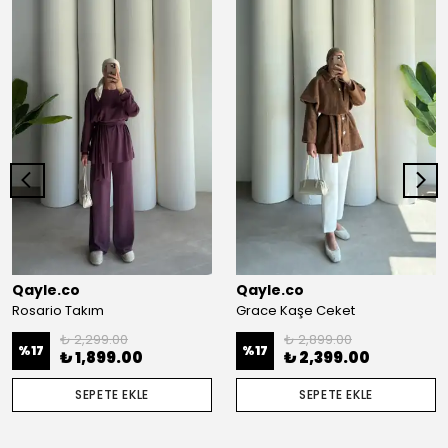
Qayle.co
Qayle.co
Rosario Takım
Grace Kaşe Ceket
₺ 2,299.00
₺ 2,899.00
%
17
%
17
₺ 1,899.00
₺ 2,399.00
SEPETE EKLE
SEPETE EKLE