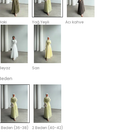
Haki
Yağ Yeşili
Acı kahve
Beyaz
Sarı
Beden
1 Beden (36-38)
2 Beden (40-42)