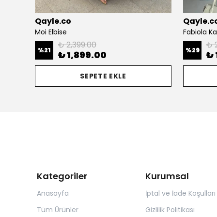
Qayle.co
Qayle.c
Moi Elbise
Fabiola K
₺ 2,399.00
₺ 
%
21
%
29
₺ 1,899.00
₺ 
SEPETE EKLE
Kategoriler
Kurumsal
Anasayfa
İptal ve İade Koşulları
Tüm Ürünler
Gizlilik Politikası