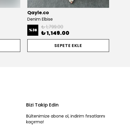
Qayle.co
Qayle
Denim Elbise
Joy Ta
₺ 1,799.00
%
36
%
25
₺ 1,149.00
SEPETE EKLE
Bizi Takip Edin
0
Bültenimize abone ol, indirim fırsatlarını
kaçırma!