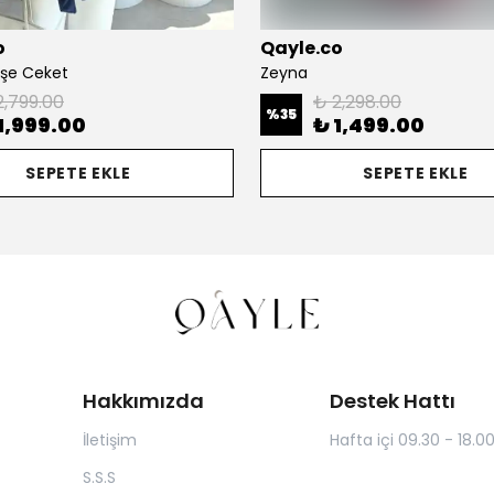
o
Qayle.co
aşe Ceket
Zeyna
2,799.00
₺ 2,298.00
%
35
1,999.00
₺ 1,499.00
SEPETE EKLE
SEPETE EKLE
Hakkımızda
Destek Hattı
İletişim
Hafta içi 09.30 - 18.0
S.S.S