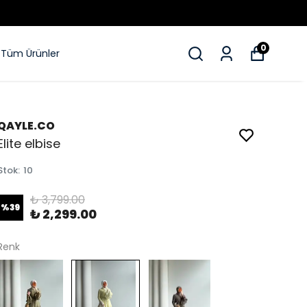
0
Tüm Ürünler
QAYLE.CO
Elite elbise
Stok
:
10
₺ 3,799.00
%
39
₺ 2,299.00
Renk