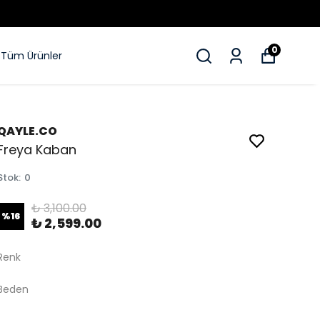
0
Tüm Ürünler
QAYLE.CO
Freya Kaban
Stok
:
0
₺ 3,100.00
%
16
₺ 2,599.00
Renk
Beden