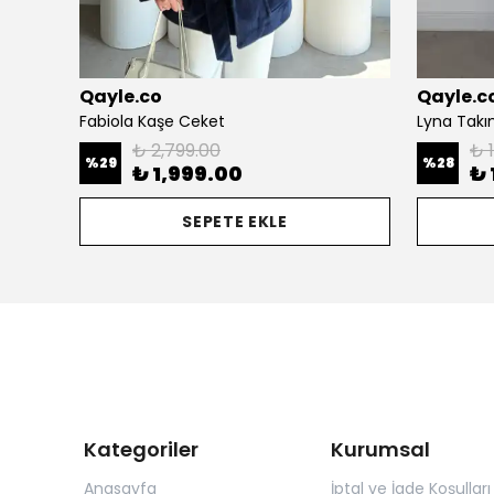
Qayle.co
Qayle.c
Fabiola Kaşe Ceket
Lyna Tak
₺ 2,799.00
₺ 
%
29
%
28
₺ 1,999.00
₺ 
SEPETE EKLE
Kategoriler
Kurumsal
Anasayfa
İptal ve İade Koşulları