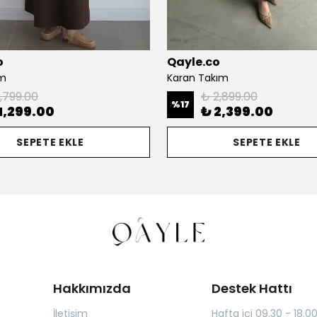
o
Qayle.co
ım
Karan Takım
1,799.00
₺ 2,899.00
%
17
1,299.00
₺ 2,399.00
SEPETE EKLE
SEPETE EKLE
Hakkımızda
Destek Hattı
İletişim
Hafta içi 09.30 - 18.0