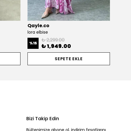
Qayle.co
Qayle
lora elbise
Eshe Şi
₺ 2,299.00
%
15
%
27
₺ 1,949.00
SEPETE EKLE
Bizi Takip Edin
0
Bültenimize abone ol, indirim fırsatlarını