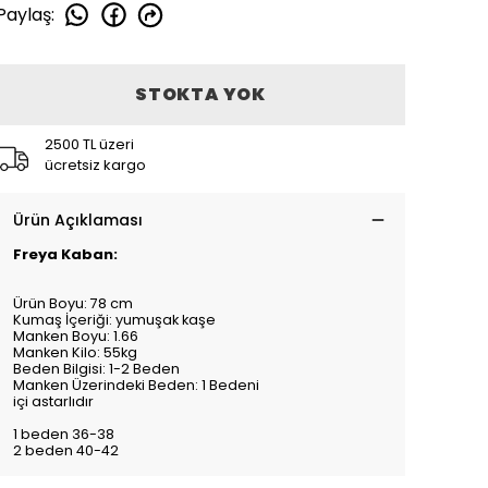
Paylaş
:
STOKTA YOK
2500 TL üzeri
ücretsiz kargo
Ürün Açıklaması
Freya Kaban:
Ürün Boyu: 78 cm
Kumaş İçeriği: yumuşak kaşe
Manken Boyu: 1.66
Manken Kilo: 55kg
Beden Bilgisi: 1-2 Beden
Manken Üzerindeki Beden: 1 Bedeni
içi astarlıdır
1 beden 36-38
2 beden 40-42