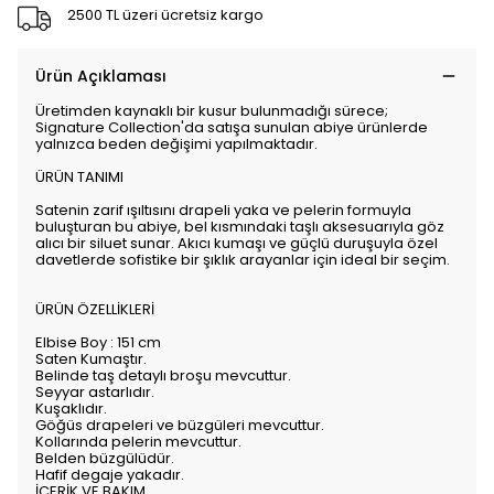
2500 TL üzeri ücretsiz kargo
Ürün Açıklaması
Üretimden kaynaklı bir kusur bulunmadığı sürece;
Signature Collection'da satışa sunulan abiye ürünlerde
yalnızca beden değişimi yapılmaktadır.
ÜRÜN TANIMI
Satenin zarif ışıltısını drapeli yaka ve pelerin formuyla
buluşturan bu abiye, bel kısmındaki taşlı aksesuarıyla göz
alıcı bir siluet sunar. Akıcı kumaşı ve güçlü duruşuyla özel
davetlerde sofistike bir şıklık arayanlar için ideal bir seçim.
ÜRÜN ÖZELLİKLERİ
Elbise Boy : 151 cm
Saten Kumaştır.
Belinde taş detaylı broşu mevcuttur.
Seyyar astarlıdır.
Kuşaklıdır.
Göğüs drapeleri ve büzgüleri mevcuttur.
Kollarında pelerin mevcuttur.
Belden büzgülüdür.
Hafif degaje yakadır.
İÇERİK VE BAKIM