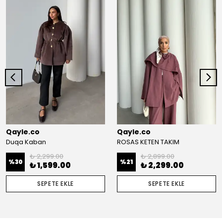
Qayle.co
Qayle.co
Duqa Kaban
ROSAS KETEN TAKIM
₺ 2,299.00
₺ 2,899.00
%
30
%
21
₺ 1,599.00
₺ 2,299.00
SEPETE EKLE
SEPETE EKLE