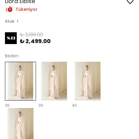
Liora Elbise
Tükeniyor
Stok
:
1
₺ 3,199.00
%
22
₺ 2,499.00
Beden
36
38
40