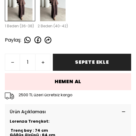
1 Beden (36-38)
2 Beden (40-42)
Paylaş
:
SEPETE EKLE
HEMEN AL
2500 TL üzeri ücretsiz kargo
Ürün Açıklaması
Lorenza Trençkot:
Trenç boy : 74 cm
Göğüs ölçüsü ; 64 cm