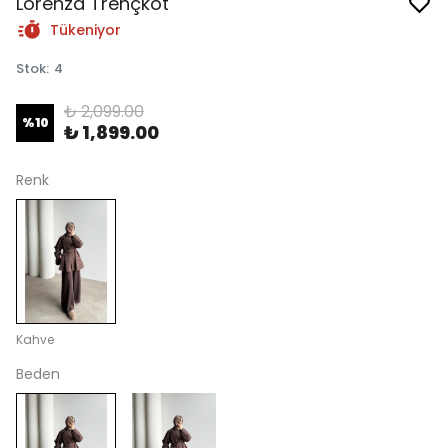
Lorenza Trençkot
Tükeniyor
Stok
:
4
₺ 2,099.00
%
10
₺ 1,899.00
Renk
Kahve
Beden