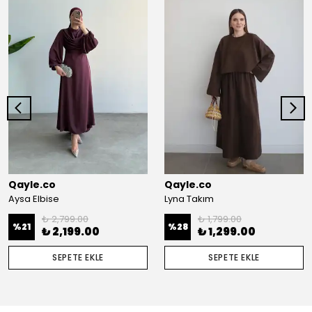
Qayle.co
Qayle.co
Aysa Elbise
Lyna Takım
₺ 2,799.00
₺ 1,799.00
%
21
%
28
₺ 2,199.00
₺ 1,299.00
SEPETE EKLE
SEPETE EKLE