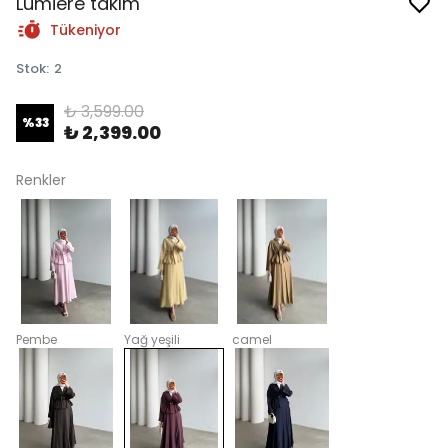
Lumiere takım
Tükeniyor
Stok
:
2
₺ 3,599.00
%
33
₺ 2,399.00
Renkler
Pembe
Yağ yeşili
camel