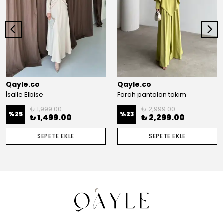
Qayle.co
Qayle.co
İsalle Elbise
Farah pantolon takım
₺ 1,999.00
₺ 2,999.00
%
25
%
23
₺ 1,499.00
₺ 2,299.00
SEPETE EKLE
SEPETE EKLE