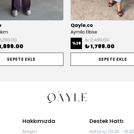
o
Qayle.co
akım
Aymila Elbise
2,299.00
₺ 2,499.00
%
28
1,899.00
₺ 1,799.00
SEPETE EKLE
SEPETE EKLE
Hakkımızda
Destek Hattı
İletişim
Hafta içi 09.30 - 18.0