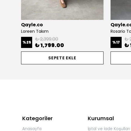
Qayle.co
Qayle.c
Loreen Takım
Rosario T
₺ 2,399.00
₺ 
%
25
%
17
₺ 1,799.00
₺ 
SEPETE EKLE
Kategoriler
Kurumsal
Anasayfa
İptal ve İade Koşulları