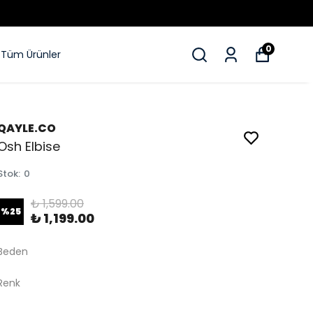
0
Tüm Ürünler
QAYLE.CO
Osh Elbise
Stok
:
0
₺ 1,599.00
%
25
₺ 1,199.00
Beden
Renk