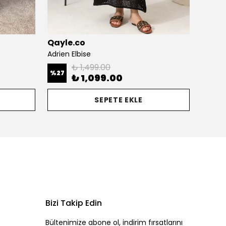
Qayle.co
Qayle
Adrien Elbise
Zola T
₺ 1,499.00
%
27
%
33
₺ 1,099.00
SEPETE EKLE
Bizi Takip Edin
0
Bültenimize abone ol, indirim fırsatlarını