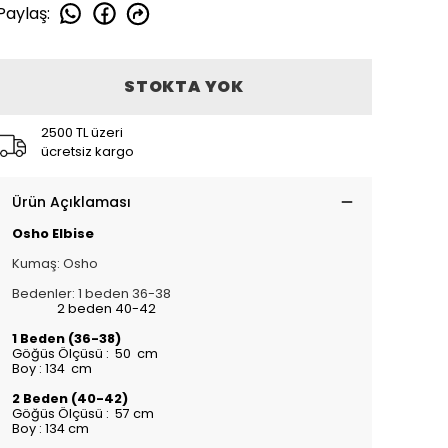
Paylaş
:
STOKTA YOK
2500 TL üzeri
ücretsiz kargo
Ürün Açıklaması
Osho Elbise
Kumaş: Osho
Bedenler: 1 beden 36-38
2 beden 40-42
1 Beden (36-38)
Göğüs Ölçüsü : 50 cm
Boy : 134 cm
2 Beden (40-42)
Göğüs Ölçüsü : 57 cm
Boy : 134 cm