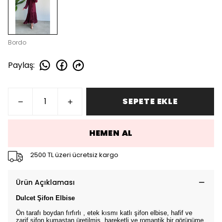
Bordo
Paylaş
:
SEPETE EKLE
HEMEN AL
2500 TL üzeri ücretsiz kargo
Ürün Açıklaması
Dulcet Şifon Elbise
Ön tarafı boydan fırfırlı , etek kısmı katlı şifon elbise, hafif ve
zarif şifon kumaştan üretilmiş, hareketli ve romantik bir görünüme