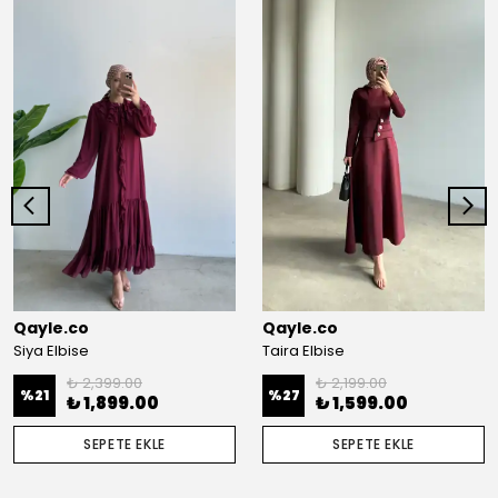
Qayle.co
Qayle.co
Siya Elbise
Taira Elbise
₺ 2,399.00
₺ 2,199.00
%
21
%
27
₺ 1,899.00
₺ 1,599.00
SEPETE EKLE
SEPETE EKLE