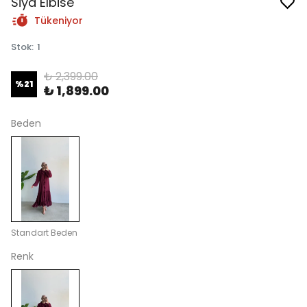
Siya Elbise
Tükeniyor
Stok
:
1
₺ 2,399.00
%
21
₺ 1,899.00
Beden
Standart Beden
Renk