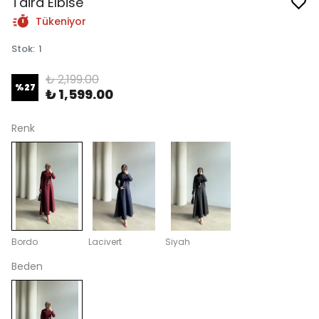
Taira Elbise
Tükeniyor
Stok
:
1
₺ 2,199.00
%
27
₺ 1,599.00
Renk
Bordo
Lacivert
Siyah
Beden