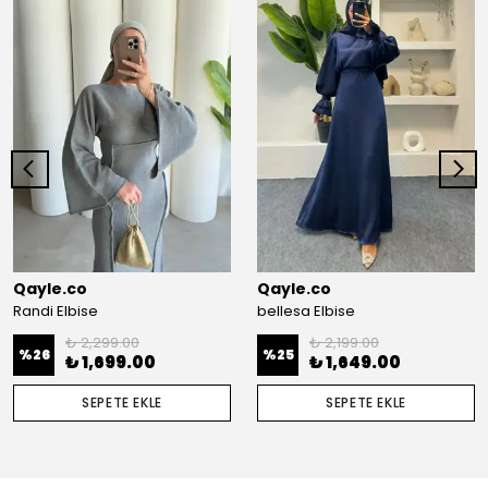
Qayle.co
Qayle.co
Randi Elbise
bellesa Elbise
₺ 2,299.00
₺ 2,199.00
%
26
%
25
₺ 1,699.00
₺ 1,649.00
SEPETE EKLE
SEPETE EKLE