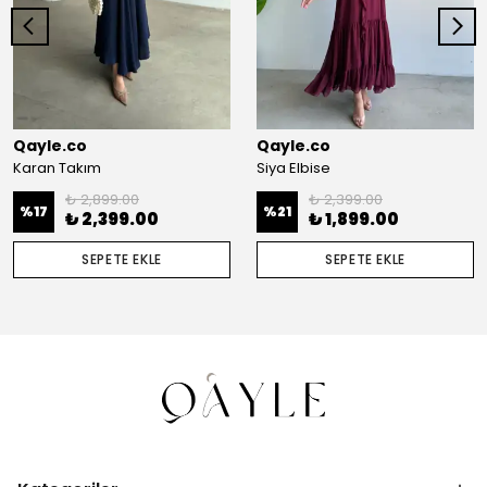
Qayle.co
Qayle.co
Karan Takım
Siya Elbise
₺ 2,899.00
₺ 2,399.00
%
17
%
21
₺ 2,399.00
₺ 1,899.00
SEPETE EKLE
SEPETE EKLE