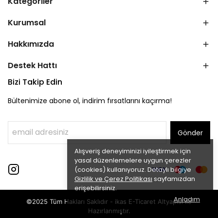
Kategoriler
Kurumsal
Hakkımızda
Destek Hattı
Bizi Takip Edin
Bültenimize abone ol, indirim fırsatlarını kaçırma!
Gönder
Alışveriş deneyiminizi iyileştirmek için
yasal düzenlemelere uygun çerezler
(cookies) kullanıyoruz. Detaylı bilgiye
Gizlilik ve Çerez Politikası
sayfamızdan
erişebilirsiniz.
Anladım
©2025 Tüm Hakları Saklıdır - ikas E-Ticaret
Altyapısı ile
Hazırlanmıştır.