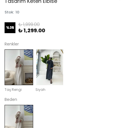
Tasarım Keten Elbise
Stok
:
10
₺ 1,999.00
%
35
₺ 1,299.00
Renkler
Taş Rengi
Siyah
Beden