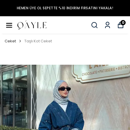
HEMEN ÜYE OL SEPETTE %10 İNDİRİM FIRSATINI YAKALA!
0
Ceket
Taşlı Kot Ceket