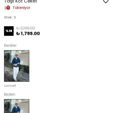
Taşlı Kot Ceket
Tükeniyor
Stok
:
3
₺ 2,199.00
%
18
₺ 1,799.00
Renkler
Lacivert
Beden