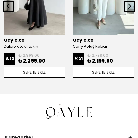
Qayle.co
Qayle.co
Dulcie etekli takım
Curly Peluş kaban
₺ 2,999.00
₺ 2,799.00
%
23
%
21
₺ 2,299.00
₺ 2,199.00
SEPETE EKLE
SEPETE EKLE
Kategoriler