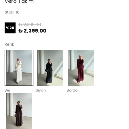
Vero Takım
Stok
:
10
₺ 2,999.00
%
20
₺ 2,399.00
Renk
Bej
Siyah
Bordo