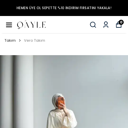
HEMEN ÜYE OL SEPETTE %10 İNDİRİM FIRSATINI YAKALA!
0
Takım
Vero Takım