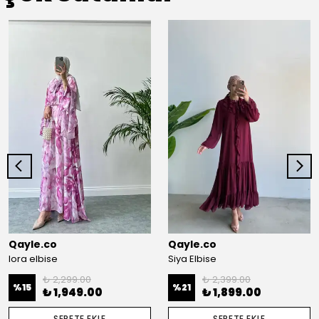
Qayle.co
Qayle.co
lora elbise
Siya Elbise
₺ 2,299.00
₺ 2,399.00
%
15
%
21
₺ 1,949.00
₺ 1,899.00
SEPETE EKLE
SEPETE EKLE